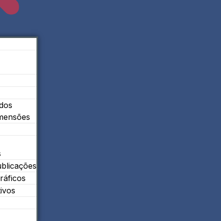
ados
imensões
s
ublicações
ráficos
tivos