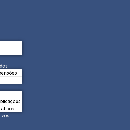
ados
mensões
ublicações
áficos
tivos