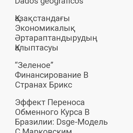
Dados geográficos
Қазақстандағы
Экономикалық
Әртараптандырудың
Қалыптасуы
“Зеленое”
Финансирование В
Странах Брикс
Эффект Переноса
Обменного Курса В
Бразилии: Dsge-Модель
С Марковским