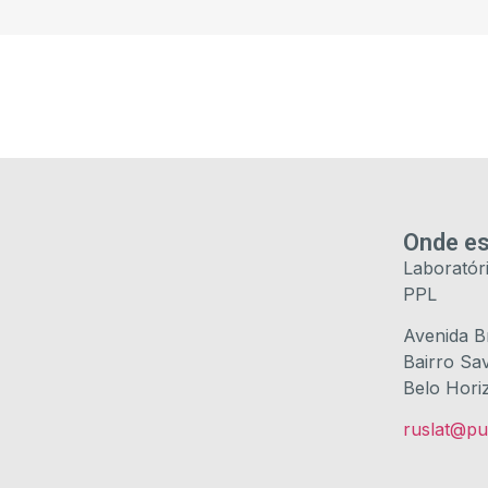
Onde e
Laboratór
PPL
Avenida Br
Bairro Sa
Belo Hori
ruslat@pu