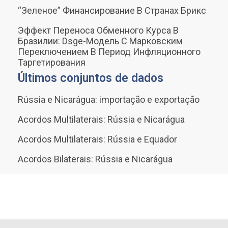
“Зеленое” Финансирование В Странах Брикс
Эффект Переноса Обменного Курса В
Бразилии: Dsge-Модель С Марковским
Переключением В Период Инфляционного
Таргетирования
Últimos conjuntos de dados
Rússia e Nicarágua: importação e exportação
Acordos Multilaterais: Rússia e Nicarágua
Acordos Multilaterais: Rússia e Equador
Acordos Bilaterais: Rússia e Nicarágua