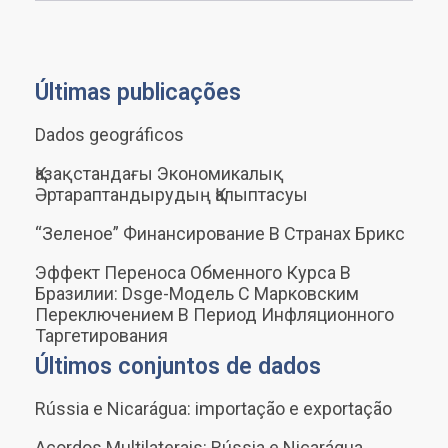
Últimas publicações
Dados geográficos
Қазақстандағы Экономикалық
Әртараптандырудың Қалыптасуы
“Зеленое” Финансирование В Странах Брикс
Эффект Переноса Обменного Курса В
Бразилии: Dsge-Модель С Марковским
Переключением В Период Инфляционного
Таргетирования
Últimos conjuntos de dados
Rússia e Nicarágua: importação e exportação
Acordos Multilaterais: Rússia e Nicarágua