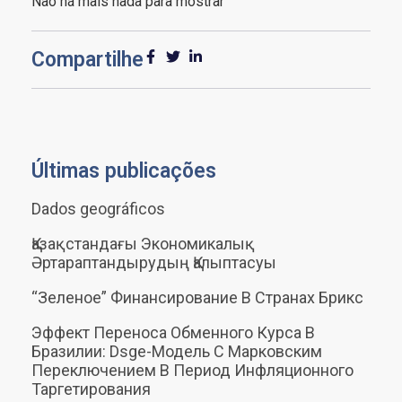
Não há mais nada para mostrar
Compartilhe
Últimas publicações
Dados geográficos
Қазақстандағы Экономикалық
Әртараптандырудың Қалыптасуы
“Зеленое” Финансирование В Странах Брикс
Эффект Переноса Обменного Курса В
Бразилии: Dsge-Модель С Марковским
Переключением В Период Инфляционного
Таргетирования