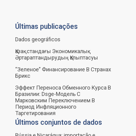
Últimas publicações
Dados geográficos
Қазақстандағы Экономикалық
Әртараптандырудың Қалыптасуы
“Зеленое” Финансирование В Странах
Брикс
Эффект Переноса Обменного Курса В
Бразилии: Dsge-Модель С
Марковским Переключением В
Период Инфляционного
Таргетирования
Últimos conjuntos de dados
Rússia e Nicarágua: importação e