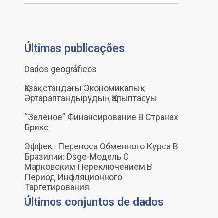
Últimas publicações
Dados geográficos
Қазақстандағы Экономикалық
Әртараптандырудың Қалыптасуы
“Зеленое” Финансирование В Странах
Брикс
Эффект Переноса Обменного Курса В
Бразилии: Dsge-Модель С
Марковским Переключением В
Период Инфляционного
Таргетирования
Últimos conjuntos de dados