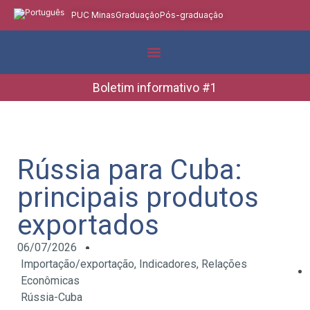
PUC Minas
Graduação
Pós-graduação
Indicadores e Dados
Boletins Informativos
Boletim informativo #1
Rússia para Cuba:
principais produtos
exportados
06/07/2026
Importação/exportação
,
Indicadores
,
Relações
Econômicas
Rússia-Cuba