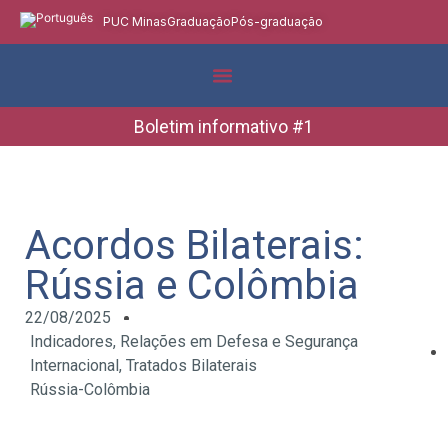
PUC Minas
Graduação
Pós-graduação
Indicadores e Dados
Boletins Informativos
Boletim informativo #1
Acordos Bilaterais:
Rússia e Colômbia
22/08/2025
Indicadores
,
Relações em Defesa e Segurança
Internacional
,
Tratados Bilaterais
Rússia-Colômbia