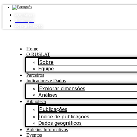
Ir
para
PUC Minas
o
Graduação
conteúdo
Pós-graduação
Home
O RUSLAT
Sobre
Equipe
Parceiros
Indicadores e Dados
Explorar dimensões
Análises
Biblioteca
Publicações
Índice de publicações
Dados geográficos
Boletins Informativos
Eventos