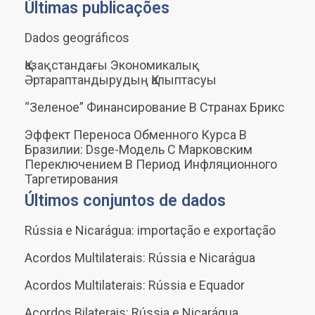
Últimas publicações
Dados geográficos
Қазақстандағы Экономикалық
Әртараптандырудың Қалыптасуы
“Зеленое” Финансирование В Странах Брикс
Эффект Переноса Обменного Курса В
Бразилии: Dsge-Модель С Марковским
Переключением В Период Инфляционного
Таргетирования
Últimos conjuntos de dados
Rússia e Nicarágua: importação e exportação
Acordos Multilaterais: Rússia e Nicarágua
Acordos Multilaterais: Rússia e Equador
Acordos Bilaterais: Rússia e Nicarágua