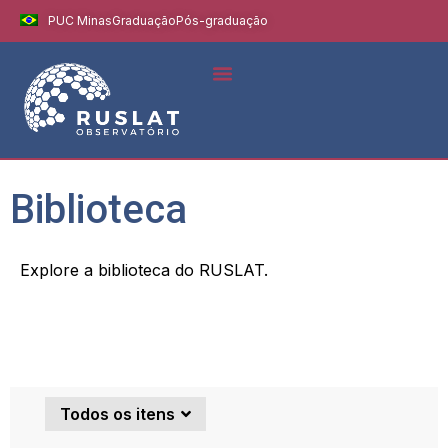
PUC Minas
Graduação
Pós-graduação
Indicadores e Dados
Boletins Informativos
Biblioteca
Explore a biblioteca do RUSLAT.
Todos os itens