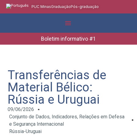
PUC Minas
Graduação
Pós-graduação
Indicadores e Dados
Boletins Informativos
Boletim informativo #1
Transferências de
Material Bélico:
Rússia e Uruguai
09/06/2026
Conjunto de Dados
,
Indicadores
,
Relações em Defesa
e Segurança Internacional
Rússia-Uruguai