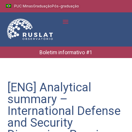
PUC Minas
Graduação
Pós-graduação
Indicadores e Dados
Boletins Informativos
Boletim informativo #1
[ENG] Analytical
summary –
International Defense
and Security