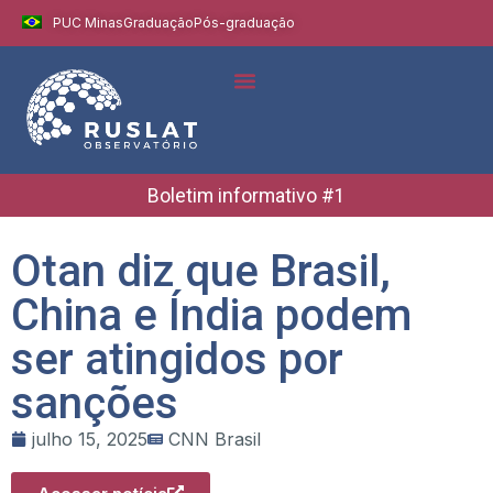
PUC Minas
Graduação
Pós-graduação
Indicadores e Dados
Boletins Informativos
Boletim informativo #1
Otan diz que Brasil,
China e Índia podem
ser atingidos por
sanções
julho 15, 2025
CNN Brasil