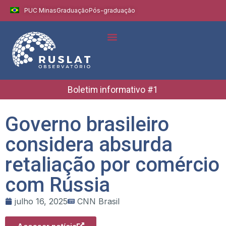
PUC Minas
Graduação
Pós-graduação
Indicadores e Dados
Boletins Informativos
Boletim informativo #1
Governo brasileiro
considera absurda
retaliação por comércio
com Rússia
julho 16, 2025
CNN Brasil