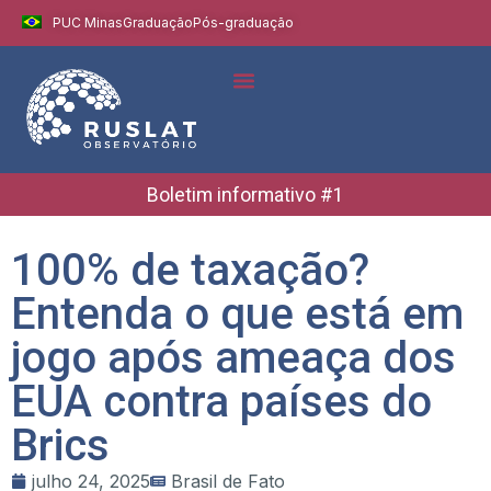
PUC Minas
Graduação
Pós-graduação
Indicadores e Dados
Boletins Informativos
Boletim informativo #1
100% de taxação?
Entenda o que está em
jogo após ameaça dos
EUA contra países do
Brics
julho 24, 2025
Brasil de Fato