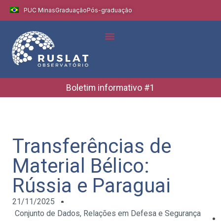
PUC Minas
Graduação
Pós-graduação
Indicadores e Dados
Boletins Informativos
Boletim informativo #1
Transferências de
Material Bélico:
Rússia e Paraguai
21/11/2025
Conjunto de Dados
,
Relações em Defesa e Segurança