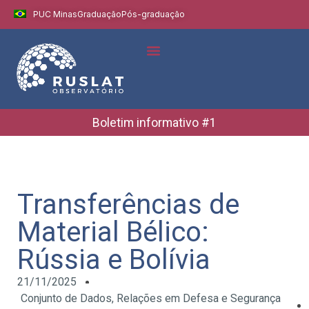
PUC Minas
Graduação
Pós-graduação
Indicadores e Dados
Boletins Informativos
Boletim informativo #1
Transferências de
Material Bélico:
Rússia e Bolívia
21/11/2025
Conjunto de Dados
,
Relações em Defesa e Segurança