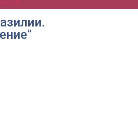
ativo #1
разилии.
ение”