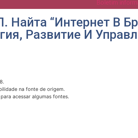
Boletim inform
П. Найта “Интернет В Б
гия, Развитие И Управл
8.
ilidade na fonte de origem.
 para acessar algumas fontes.