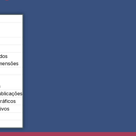
ados
imensões
s
ublicações
ráficos
tivos