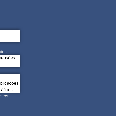
ados
mensões
ublicações
áficos
tivos