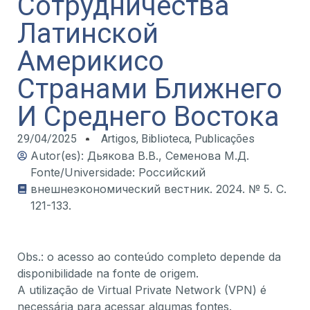
Сотрудничества
Латинской
Америкисо
Странами Ближнего
И Среднего Востока
29/04/2025
Artigos
,
Biblioteca
,
Publicações
Autor(es): Дьякова В.В., Семенова М.Д.
Fonte/Universidade: Российский
внешнеэкономический вестник. 2024. № 5. С.
121-133.
Obs.: o acesso ao conteúdo completo depende da
disponibilidade na fonte de origem.
A utilização de Virtual Private Network (VPN) é
necessária para acessar algumas fontes.