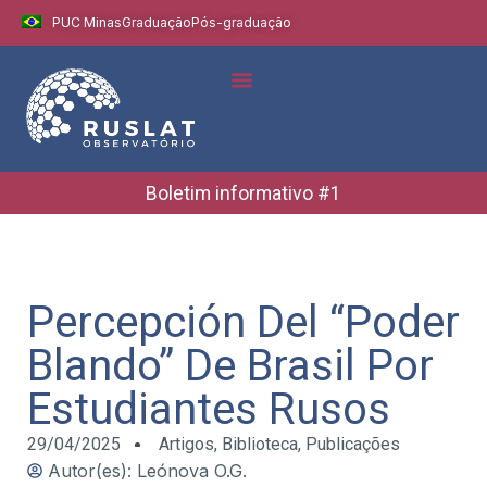
PUC Minas
Graduação
Pós-graduação
Indicadores e Dados
Boletins Informativos
Boletim informativo #1
Percepción Del “Poder
Blando” De Brasil Por
Estudiantes Rusos
29/04/2025
Artigos
,
Biblioteca
,
Publicações
Autor(es): Leónova O.G.