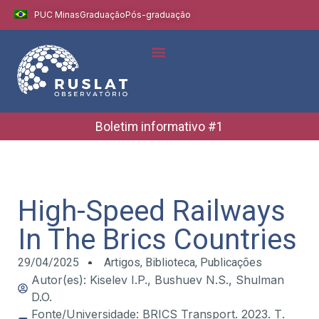
PUC Minas
Graduação
Pós-graduação
Indicadores e Dados
Boletins Informativos
Boletim informativo #1
High-Speed Railways
In The Brics Countries
29/04/2025
Artigos
,
Biblioteca
,
Publicações
Autor(es): Kiselev I.P., Bushuev N.S., Shulman
D.O.
Fonte/Universidade: BRICS Transport. 2023. Т.