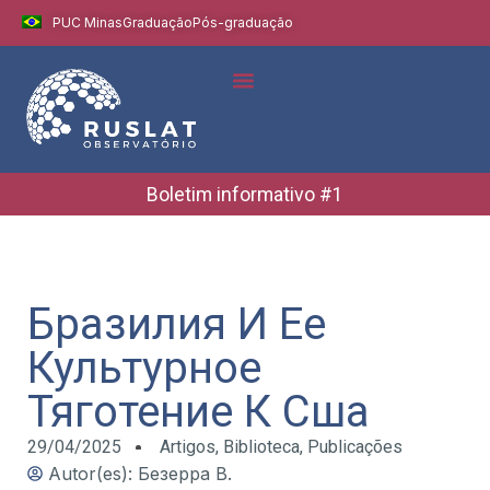
PUC Minas
Graduação
Pós-graduação
Boletim informativo #1
Бразилия И Ее
Культурное
Тяготение К Сша
29/04/2025
Artigos
,
Biblioteca
,
Publicações
Autor(es): Безерра В.