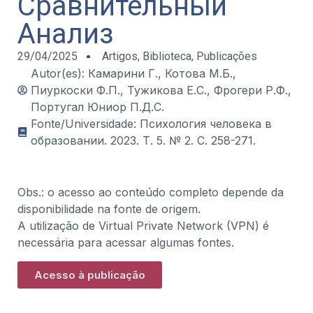
Сравнительный
Анализ
29/04/2025
Artigos
,
Biblioteca
,
Publicações
Autor(es): Камарини Г., Котова М.Б.,
Пиуркоски Ф.П., Тужикова Е.С., Фрогери Р.Ф.,
Португал Юниор П.Д.С.
Fonte/Universidade: Психология человека в
образовании. 2023. Т. 5. № 2. С. 258-271.
Obs.: o acesso ao conteúdo completo depende da
disponibilidade na fonte de origem.
A utilização de Virtual Private Network (VPN) é
necessária para acessar algumas fontes.
Acesso à publicação