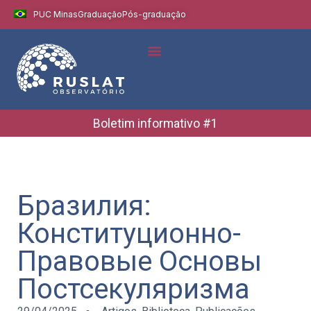
PUC Minas
Graduação
Pós-graduação
Boletim informativo #1
Бразилия:
Конституционно-
Правовые Основы
Постсекуляризма