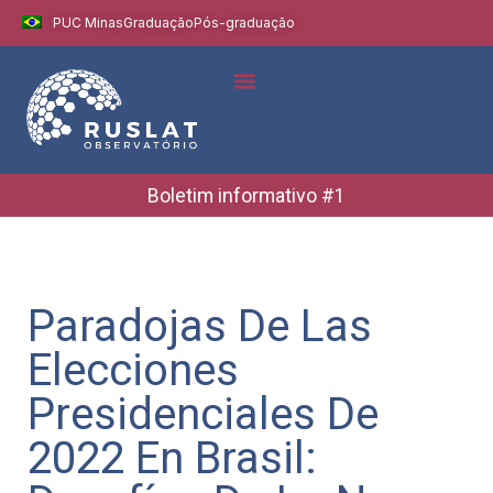
PUC Minas
Graduação
Pós-graduação
Indicadores e Dados
Boletins Informativos
Boletim informativo #1
Paradojas De Las
Elecciones
Presidenciales De
2022 En Brasil: