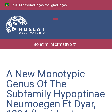
PUC Minas
Graduação
Pós-graduação
Indicadores e Dados
Boletins Informativos
Boletim informativo #1
A New Monotypic
Genus Of The
Subfamily Hypoptinae
Neumoegen Et Dyar,