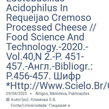
Acidophilus In
Requeijao Cremoso
Processed Cheese //
Food Science And
Technology.-2020.-
Vol.40,N 2.-P. 451-
457.-Англ.-Bibliogr.:
P.456-457. Шифр
*Http://Www.Scielo.Br/
29/04/2025
Artigos
,
Biblioteca
,
Publicações
Autor(es): Климова Е.В.
Fonte/Universidade: Пищевая и