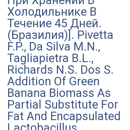
При Хранении В
Холодильнике В
Течение 45 Дней.
(Бразилия)]. Pivetta
F.P., Da Silva M.N.,
Tagliapietra B.L.,
Richards N.S. Dos S.
Addition Of Green
Banana Biomass As
Partial Substitute For
Fat And Encapsulated
Lactobacillus