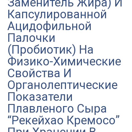
Заменитель Жира) И
Капсулированной
Ацидофильной
Палочки
(Пробиотик) На
Физико-Химические
Свойства И
Органолептические
Показатели
Плавленого Сыра
“Рекейхао Кремосо”