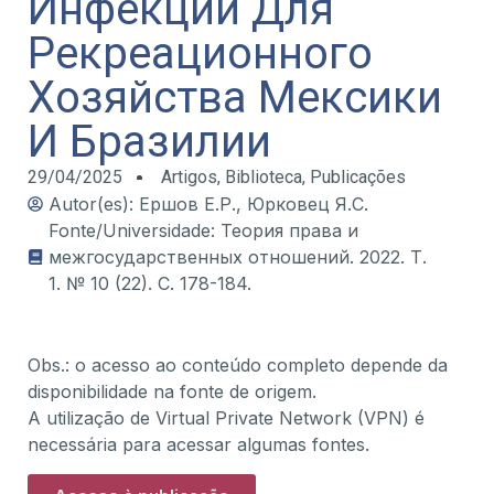
Инфекции Для
Рекреационного
Хозяйства Мексики
И Бразилии
29/04/2025
Artigos
,
Biblioteca
,
Publicações
Autor(es): Ершов Е.Р., Юрковец Я.С.
Fonte/Universidade: Теория права и
межгосударственных отношений. 2022. Т.
1. № 10 (22). С. 178-184.
Obs.: o acesso ao conteúdo completo depende da
disponibilidade na fonte de origem.
A utilização de Virtual Private Network (VPN) é
necessária para acessar algumas fontes.