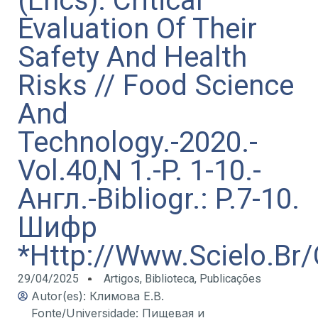
(Lncs): Critical
Evaluation Of Their
Safety And Health
Risks // Food Science
And
Technology.-2020.-
Vol.40,N 1.-P. 1-10.-
Англ.-Bibliogr.: P.7-10.
Шифр
*Http://Www.Scielo.Br/
29/04/2025
Artigos
,
Biblioteca
,
Publicações
Autor(es): Климова Е.В.
Fonte/Universidade: Пищевая и