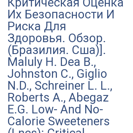
Критическая Оценка
Их Безопасности И
Риска Для
Здоровья. Обзор.
(Бразилия. Сша)].
Maluly H. Dea B.,
Johnston C., Giglio
N.D., Schreiner L. L.,
Roberts A., Abegaz
E.G. Low- And No-
Calorie Sweeteners