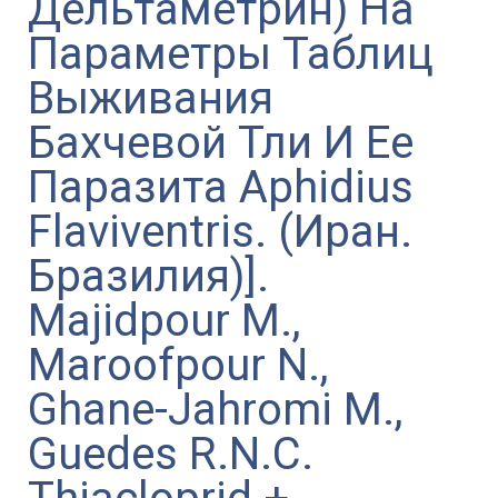
Дельтаметрин) На
Параметры Таблиц
Выживания
Бахчевой Тли И Ее
Паразита Aphidius
Flaviventris. (Иран.
Бразилия)].
Majidpour M.,
Maroofpour N.,
Ghane-Jahromi M.,
Guedes R.N.C.