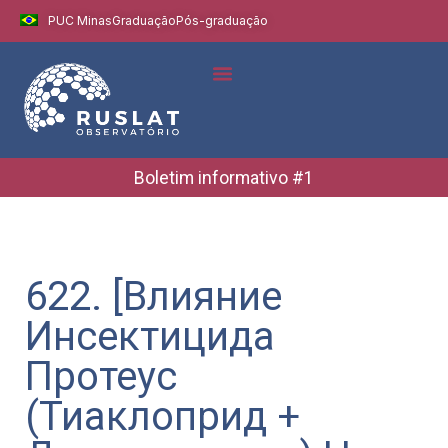
PUC Minas
Graduação
Pós-graduação
Boletim informativo #1
622. [Влияние
Инсектицида
Протеус
(Тиаклоприд +