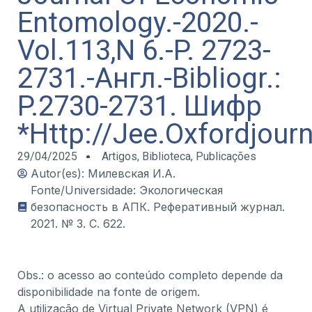
Entomology.-2020.-
Vol.113,N 6.-P. 2723-
2731.-Англ.-Bibliogr.:
P.2730-2731. Шифр
*Http://Jee.Oxfordjour
29/04/2025
Artigos
,
Biblioteca
,
Publicações
Autor(es): Милевская И.А.
Fonte/Universidade: Экологическая
безопасность в АПК. Реферативный журнал.
2021. № 3. С. 622.
Obs.: o acesso ao conteúdo completo depende da
disponibilidade na fonte de origem.
A utilização de Virtual Private Network (VPN) é