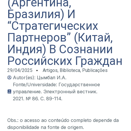
(Аргентина,
Бразилия) И
“Стратегических
Партнеров” (Китай,
Индия) В Сознании
Российских Граждан
29/04/2025
Artigos
,
Biblioteca
,
Publicações
Autor(es): Цымбал И.А.
Fonte/Universidade: Государственное
управление. Электронный вестник.
2021. № 86. С. 89-114.
Obs.: o acesso ao conteúdo completo depende da
disponibilidade na fonte de origem.