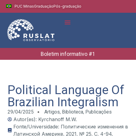
PUC Minas
Graduação
Pós-graduação
Indicadores e Dados
Boletins Informativos
Boletim informativo #1
Political Language Of
Brazilian Integralism
29/04/2025
Artigos
,
Biblioteca
,
Publicações
Autor(es): Kyrchanoff M.W.
Fonte/Universidade: Политические изменения в
Латинской Америке. 2021. № 25. С. 4-94.