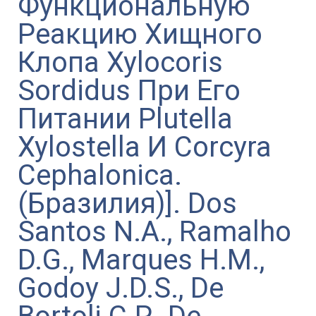
Функциональную
Реакцию Хищного
Клопа Xylocoris
Sordidus При Его
Питании Plutella
Xylostella И Corcyra
Cephalonica.
(Бразилия)]. Dos
Santos N.A., Ramalho
D.G., Marques H.M.,
Godoy J.D.S., De