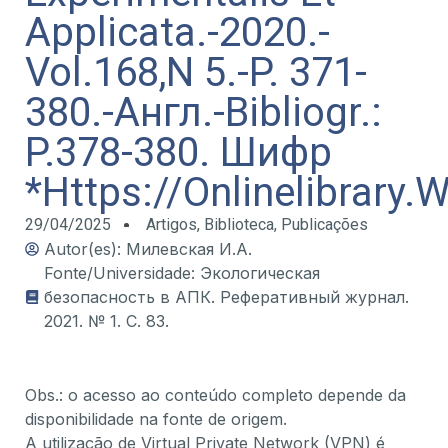
Applicata.-2020.-
Vol.168,N 5.-P. 371-
380.-Англ.-Bibliogr.:
P.378-380. Шифр
*Https://Onlinelibrary
29/04/2025
Artigos
,
Biblioteca
,
Publicações
Autor(es): Милевская И.А.
Fonte/Universidade: Экологическая
безопасность в АПК. Реферативный журнал.
2021. № 1. С. 83.
Obs.: o acesso ao conteúdo completo depende da
disponibilidade na fonte de origem.
A utilização de Virtual Private Network (VPN) é