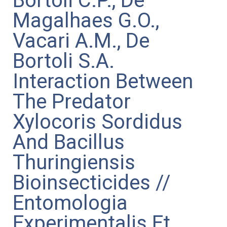
Bortoli C.P., De
Magalhaes G.O.,
Vacari A.M., De
Bortoli S.A.
Interaction Between
The Predator
Xylocoris Sordidus
And Bacillus
Thuringiensis
Bioinsecticides //
Entomologia
Experimentalis Et