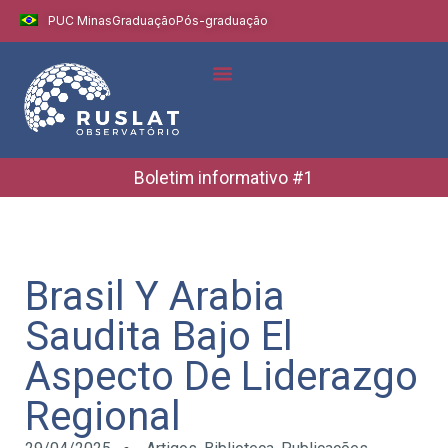
PUC Minas
Graduação
Pós-graduação
Indicadores e Dados
Boletins Informativos
Boletim informativo #1
Brasil Y Arabia
Saudita Bajo El
Aspecto De Liderazgo
Regional