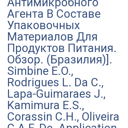
Антимикробного
Агента В Составе
Упаковочных
Материалов Для
Продуктов Питания.
Обзор. (Бразилия)].
Simbine E.O.,
Rodrigues L. Da C.,
Lapa-Guimaraes J.,
Kamimura E.S.,
Corassin C.H., Oliveira