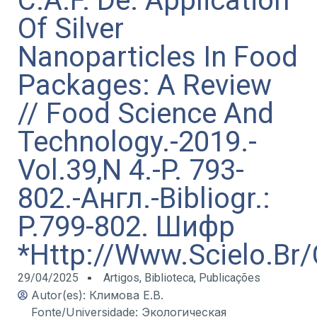
C.A.F. De. Application
Of Silver
Nanoparticles In Food
Packages: A Review
// Food Science And
Technology.-2019.-
Vol.39,N 4.-P. 793-
802.-Англ.-Bibliogr.:
P.799-802. Шифр
*Http://Www.Scielo.Br/
29/04/2025
Artigos
,
Biblioteca
,
Publicações
Autor(es): Климова Е.В.
Fonte/Universidade: Экологическая