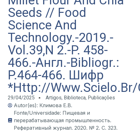
Millet Flour And Chia
Seeds // Food
Science And
Technology.-2019.-
Vol.39,N 2.-P. 458-
466.-Англ.-Bibliogr.:
P.464-466. Шифр
*Http://Www.Scielo.Br/
29/04/2025
Artigos
,
Biblioteca
,
Publicações
Autor(es): Климова Е.В.
Fonte/Universidade: Пищевая и
перерабатывающая промышленность.
Реферативный журнал. 2020. № 2. С. 323.