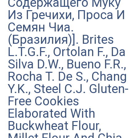
Содержащего Муку
Из Гречихи, Проса И
Семян Чиа.
(Бразилия)]. Brites
L.T.G.F., Ortolan F., Da
Silva D.W., Bueno F.R.,
Rocha T. De S., Chang
Y.K., Steel C.J. Gluten-
Free Cookies
Elaborated With
Buckwheat Flour,