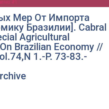
ativo #1
ых Мер От Импорта
ику Бразилии]. Cabral
cial Agricultural
On Brazilian Economy //
l.74,N 1.-P. 73-83.-
rchive