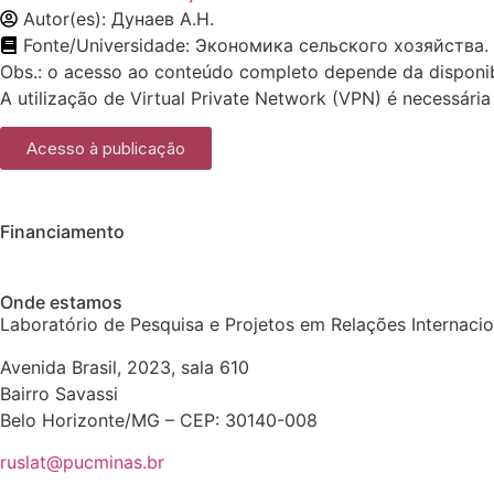
Autor(es): Дунаев А.Н.
Fonte/Universidade: Экономика сельского хозяйства.
Obs.: o acesso ao conteúdo completo depende da disponib
A utilização de Virtual Private Network (VPN) é necessária
Acesso à publicação
Financiamento
Onde estamos
Laboratório de Pesquisa e Projetos em Relações Internaci
Avenida Brasil, 2023, sala 610
Bairro Savassi
Belo Horizonte/MG – CEP: 30140-008
ruslat@pucminas.br