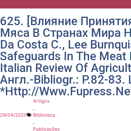
625. [Влияние Принят
Мяса В Странах Мира Н
Da Costa C., Lee Burnquis
Safeguards In The Meat 
Italian Review Of Agricul
Англ.-Bibliogr.: P.82-83
*Http://Www.Fupress.Ne
Artigos
,
29/04/2025
Biblioteca
,
Publicações