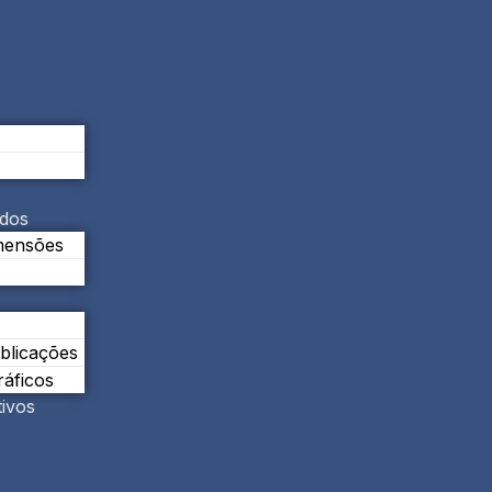
ados
mensões
ublicações
áficos
tivos