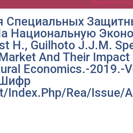
Boletim inform
ия Специальных Защитн
а Национальную Эконом
t H., Guilhoto J.J.M. Spe
Market And Their Impact 
tural Economics.-2019.-Vo
. Шифр
t/Index.Php/Rea/Issue/A