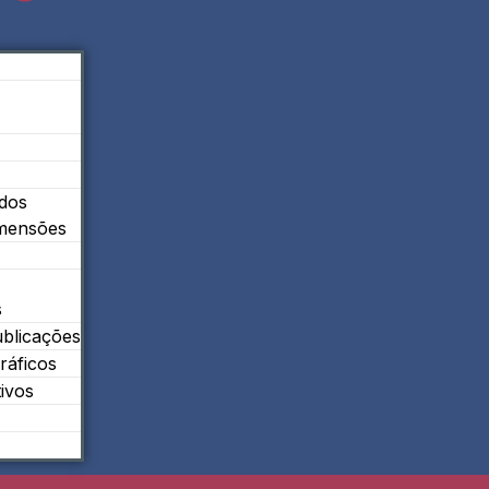
ados
imensões
s
ublicações
ráficos
tivos