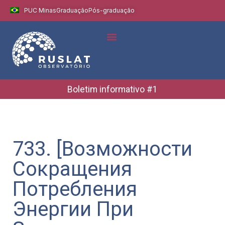
PUC Minas
Graduação
Pós-graduação
Boletim informativo #1
733. [Возможности
Сокращения
Потребления
Энергии При