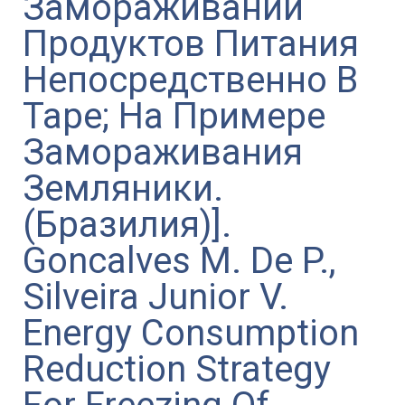
Замораживании
Продуктов Питания
Непосредственно В
Таре; На Примере
Замораживания
Земляники.
(Бразилия)].
Goncalves M. De P.,
Silveira Junior V.
Energy Consumption
Reduction Strategy