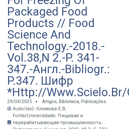
For Freezing Of
Packaged Food
Products // Food
Science And
Technology.-2018.-
Vol.38,N 2.-P. 341-
347.-Англ.-Bibliogr.:
P.347. Шифр
*Http://Www.Scielo.Br/
29/04/2025
Artigos
,
Biblioteca
,
Publicações
Autor(es): Климова Е.В.
Fonte/Universidade: Пищевая и
перерабатывающая промышленность.