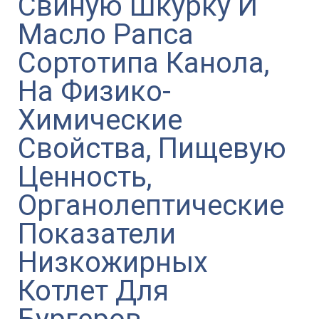
Свиную Шкурку И
Масло Рапса
Сортотипа Канола,
На Физико-
Химические
Свойства, Пищевую
Ценность,
Органолептические
Показатели
Низкожирных
Котлет Для