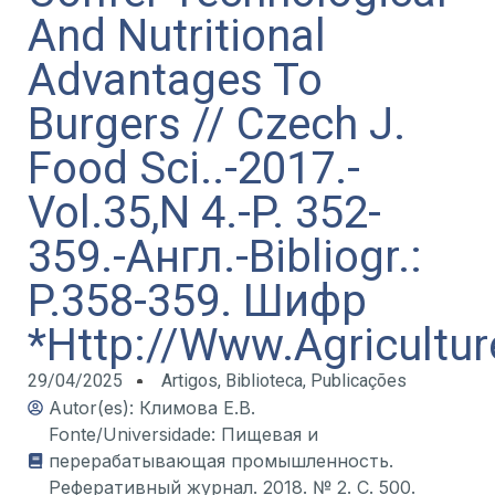
And Nutritional
Advantages To
Burgers // Czech J.
Food Sci..-2017.-
Vol.35,N 4.-P. 352-
359.-Англ.-Bibliogr.:
P.358-359. Шифр
*Http://Www.Agricultu
29/04/2025
Artigos
,
Biblioteca
,
Publicações
Autor(es): Климова Е.В.
Fonte/Universidade: Пищевая и
перерабатывающая промышленность.
Реферативный журнал. 2018. № 2. С. 500.