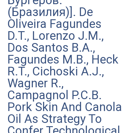
Бургеров.
(Бразилия)]. De
Oliveira Fagundes
D.T., Lorenzo J.M.,
Dos Santos B.A.,
Fagundes M.B., Heck
R.T., Cichoski A.J.,
Wagner R.,
Campagnol P.C.B.
Pork Skin And Canola
Oil As Strategy To
Confer Technological