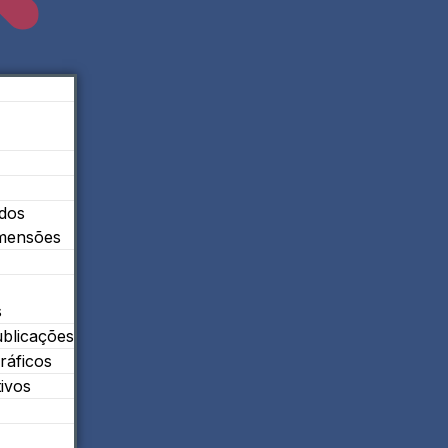
ados
imensões
s
ublicações
ráficos
tivos