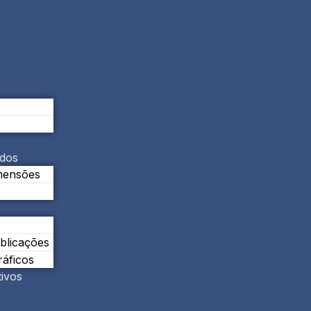
ados
mensões
ublicações
áficos
tivos