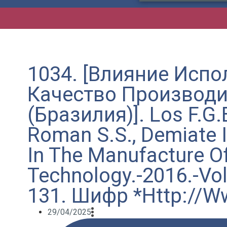
1034. [Влияние Исп
Качество Производи
(Бразилия)]. Los F.G.B
Roman S.S., Demiate 
In The Manufacture O
Technology.-2016.-Vol.
131. Шифр *Http://Ww
29/04/2025