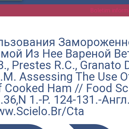
Boletim inform
ользования Заморожен
мой Из Нее Вареной Ве
., Prestes R.C., Granato D
I.M. Assessing The Use O
f Cooked Ham // Food Sc
36,N 1.-P. 124-131.-Англ.-
w.Scielo.Br/Cta