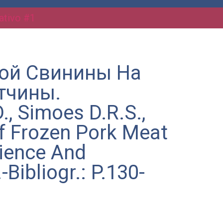
ativo #1
ной Свинины На
тчины.
., Simoes D.R.S.,
f Frozen Pork Meat
ience And
Bibliogr.: P.130-