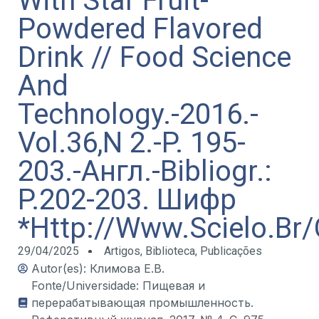
With Star Fruit-
Powdered Flavored
Drink // Food Science
And
Technology.-2016.-
Vol.36,N 2.-P. 195-
203.-Англ.-Bibliogr.:
P.202-203. Шифр
*Http://Www.Scielo.Br/
29/04/2025
Artigos
,
Biblioteca
,
Publicações
Autor(es): Климова Е.В.
Fonte/Universidade: Пищевая и
перерабатывающая промышленность.