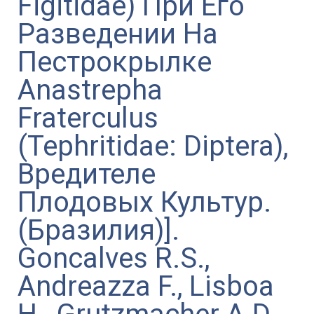
Figitidae) При Его
Разведении На
Пестрокрылке
Anastrepha
Fraterculus
(Tephritidae: Diptera),
Вредителе
Плодовых Культур.
(Бразилия)].
Goncalves R.S.,
Andreazza F., Lisboa