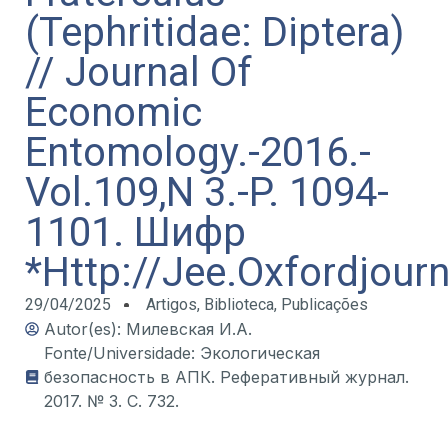
(Tephritidae: Diptera)
// Journal Of
Economic
Entomology.-2016.-
Vol.109,N 3.-P. 1094-
1101. Шифр
*Http://Jee.Oxfordjour
29/04/2025
Artigos
,
Biblioteca
,
Publicações
Autor(es): Милевская И.А.
Fonte/Universidade: Экологическая
безопасность в АПК. Реферативный журнал.
2017. № 3. С. 732.