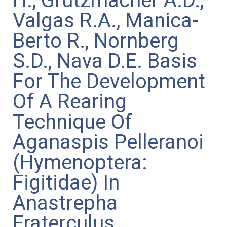
H., Grutzmacher A.D.,
Valgas R.A., Manica-
Berto R., Nornberg
S.D., Nava D.E. Basis
For The Development
Of A Rearing
Technique Of
Aganaspis Pelleranoi
(Hymenoptera:
Figitidae) In
Anastrepha
Fraterculus