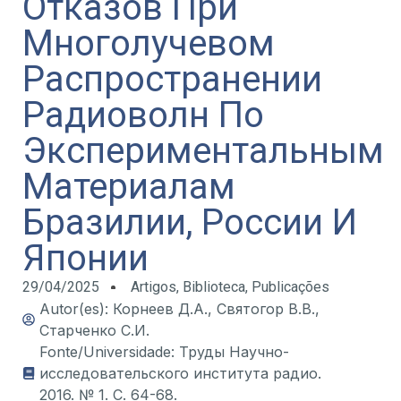
Отказов При
Многолучевом
Распространении
Радиоволн По
Экспериментальным
Материалам
Бразилии, России И
Японии
29/04/2025
Artigos
,
Biblioteca
,
Publicações
Autor(es): Корнеев Д.А., Святогор В.В.,
Старченко С.И.
Fonte/Universidade: Труды Научно-
исследовательского института радио.
2016. № 1. С. 64-68.