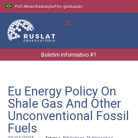
PUC Minas
Graduação
Pós-graduação
Indicadores e Dados
Boletins Informativos
Boletim informativo #1
Eu Energy Policy On
Shale Gas And Other
Unconventional Fossil
Fuels