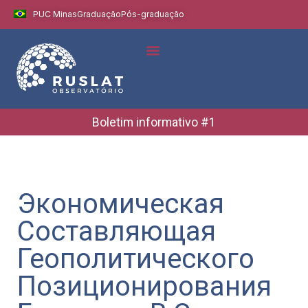
PUC Minas
Graduação
Pós-graduação
Boletim informativo #1
Экономическая
Составляющая
Геополитического
Позиционирования