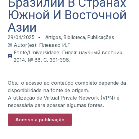
Бразилии В Странах
Южной И Восточной
Азии
29/04/2025
Artigos
,
Biblioteca
,
Publicações
Autor(es): Плевако И.Г.
Fonte/Universidade: Гилея: научный вестник.
2014. № 88. С. 391-396.
Obs.: o acesso ao conteúdo completo depende da
disponibilidade na fonte de origem.
A utilização de Virtual Private Network (VPN) é
necessária para acessar algumas fontes.
Acesso à publicação