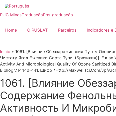
Ir
para
PUC Minas
Graduação
Pós-graduação
o
conteúdo
Home
O RUSLAT
Parceiros
Indicadores e
Início
»
1061. [Влияние Обеззараживания Путем Озони
Чистоту Ягод Ежевики Сорта Тупи. (Бразилия)]. Furlan V.M.
Activity And Microbiological Quality Of Ozone Sanitized B
Bibliogr.: P.440-441. Шифр *Http://Maxwellsci.Com/Jp/Arc
1061. [Влияние Обезз
Содержание Фенольны
Активность И Микроби