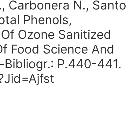
A., Carbonera N., Santo
otal Phenols,
y Of Ozone Sanitized
 Of Food Science And
Bibliogr.: P.440-441.
Jid=Ajfst