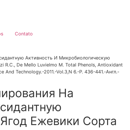
os
Contato
ксидантную Активность И Микробиологическую
i R.C., De Mello Luvielmo M. Total Phenols, Antioxidant
ce And Technology.-2011.-Vol.3,N 6.-P. 436-441.-Англ.-
нирования На
ксидантную
Ягод Ежевики Сорта