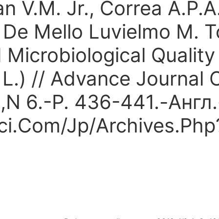
an V.M. Jr., Correa A.P.
, De Mello Luvielmo M. T
d Microbiological Qualit
 L.) // Advance Journal
,N 6.-P. 436-441.-Англ.-
i.Com/Jp/Archives.Php?