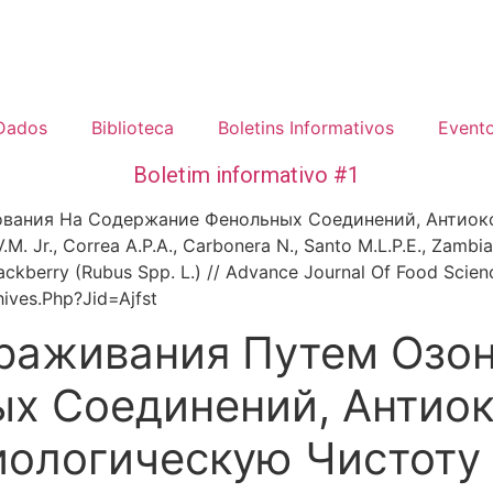
 Dados
Biblioteca
Boletins Informativos
Event
Boletim informativo #1
рования На Содержание Фенольных Соединений, Антио
 Jr., Correa A.P.A., Carbonera N., Santo M.L.P.E., Zambiaz
lackberry (Rubus Spp. L.) // Advance Journal Of Food Scien
hives.Php?Jid=Ajfst
араживания Путем Озо
х Соединений, Антио
ологическую Чистоту 