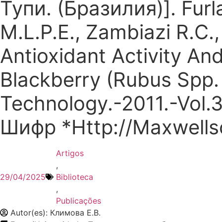
Тупи. (Бразилия)]. Furl
M.L.P.E., Zambiazi R.C.
Antioxidant Activity An
Blackberry (Rubus Spp.
Technology.-2011.-Vol.3
Шифр *Http://Maxwellsc
Artigos
,
29/04/2025
Biblioteca
,
Publicações
Autor(es): Климова Е.В.