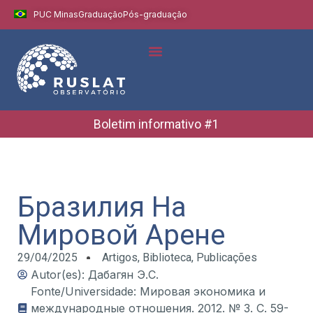
PUC Minas
Graduação
Pós-graduação
Indicadores e Dados
Boletins Informativos
Boletim informativo #1
Бразилия На
Мировой Арене
29/04/2025
Artigos
,
Biblioteca
,
Publicações
Autor(es): Дабагян Э.С.
Fonte/Universidade: Мировая экономика и
международные отношения. 2012. № 3. С. 59-