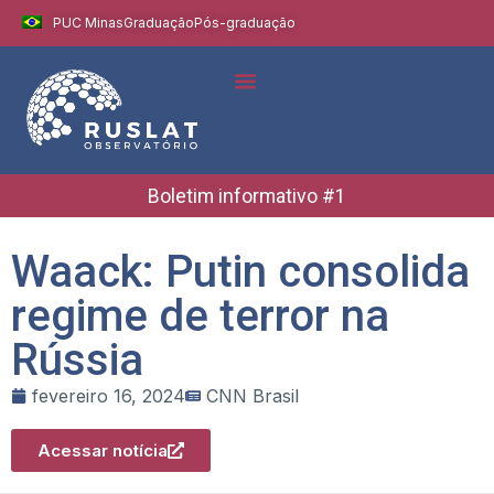
PUC Minas
Graduação
Pós-graduação
Indicadores e Dados
Boletins Informativos
Boletim informativo #1
Waack: Putin consolida
regime de terror na
Rússia
fevereiro 16, 2024
CNN Brasil
Acessar notícia